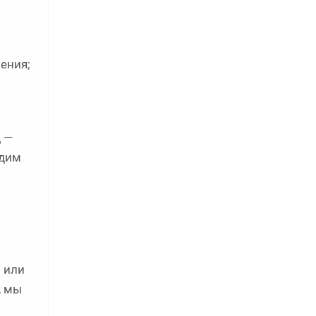
ения;
д —
едим
м или
, мы