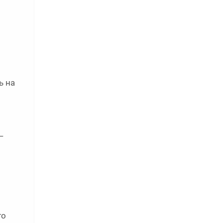
ь на
—
го