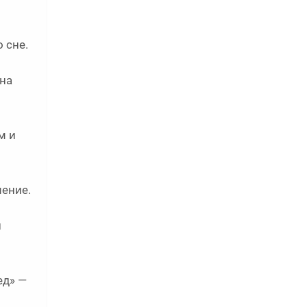
 сне.
на
м и
мение.
й
ед» —