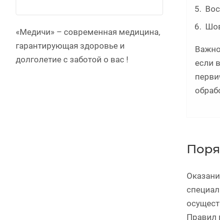
Вос
Шов
«Медичи» – современная медицина,
гарантирующая здоровье и
Важно
долголетие c заботой о вас !
если 
перви
обраб
Поря
Оказани
специал
осущест
Правил 