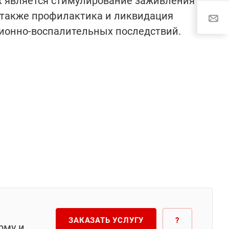
х является стимулирование заживления
 также профилактика и ликвидация
ионно-воспалительных последствий.
ЗАКАЗАТЬ УСЛУГУ
?
рму и