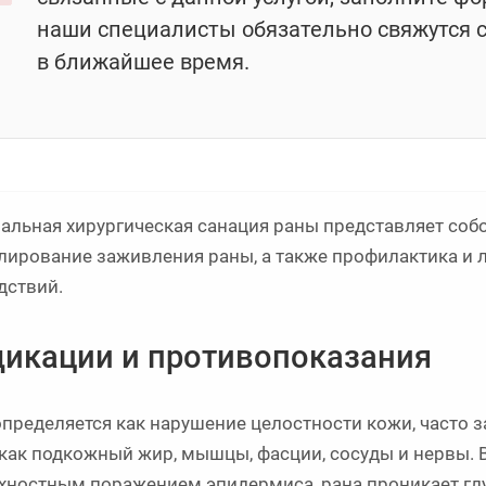
наши специалисты обязательно свяжутся 
в ближайшее время.
альная хирургическая санация раны представляет собо
лирование заживления раны, а также профилактика и
дствий.
икации и противопоказания
определяется как нарушение целостности кожи, часто з
 как подкожный жир, мышцы, фасции, сосуды и нервы. В
хностным поражением эпидермиса, рана проникает гл