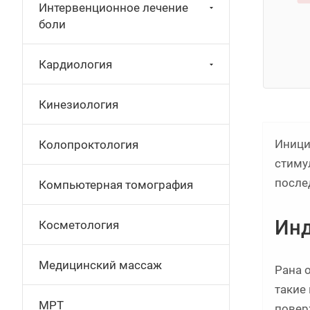
Интервенционное лечение
боли
Кардиология
Кинезиология
Иници
Колопроктология
стиму
после
Компьютерная томография
Инд
Косметология
Медицинский массаж
Рана 
такие
МРТ
повер