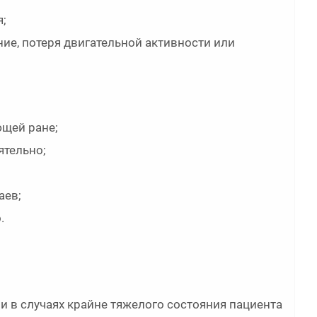
;
ие, потеря двигательной активности или
ющей ране;
ятельно;
аев;
.
и в случаях крайне тяжелого состояния пациента