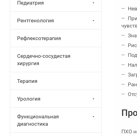
Педиатрия
Нев
При
Рентгенология
чувст
Зна
Рефлексотерапия
Рис
Под
Сердечно-сосудистая
хирургия
Нал
Заг
Терапия
Ран
Отс
Урология
Про
Функциональная
диагностика
ПХО н