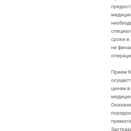
предост
медицин
необход
специал
сроки в
не фина
операци
Прием б
осущест
ценам в
медицин
Оказани
порядок
прямого
Застрах