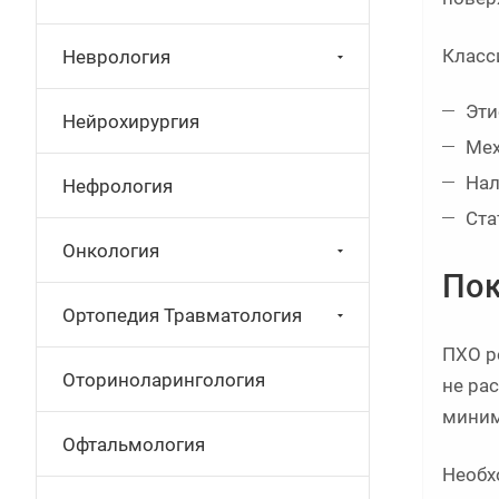
Класс
Неврология
Эти
Нейрохирургия
Мех
Нал
Нефрология
Ста
Онкология
Пок
Ортопедия Травматология
ПХО р
Оториноларингология
не ра
миним
Офтальмология
Необх